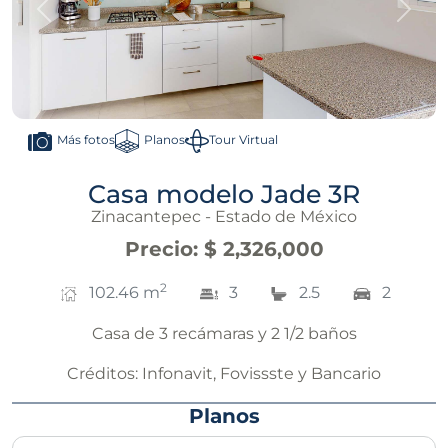
Anterior
Sigui
Planos
Tour Virtual
Más fotos
Casa modelo Jade 3R
Zinacantepec - Estado de México
Precio
:
$ 2,326,000
2
102.46
m
3
2.5
2
Casa de 3 recámaras y 2 1/2 baños
Créditos:
Infonavit, Fovissste y Bancario
Planos