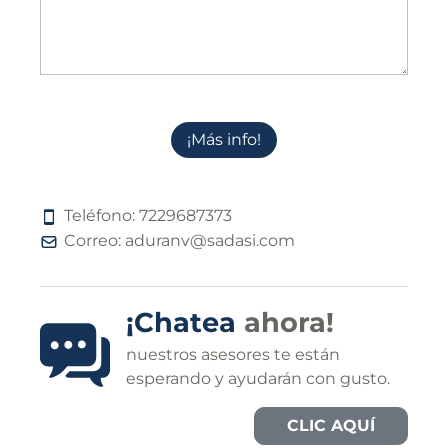
¡Más info!
Teléfono:
7
2
2
9
6
8
7
3
7
3
Correo:
aduranv@sadasi.com
¡Chatea
ahora!
nuestros asesores te están
esperando y ayudarán con gusto.
CLIC AQUÍ