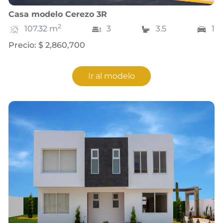
Casa
modelo
Cerezo 3R
2
107.32
m
3
3.5
1
Precio
:
$ 2,860,700
Ir al modelo