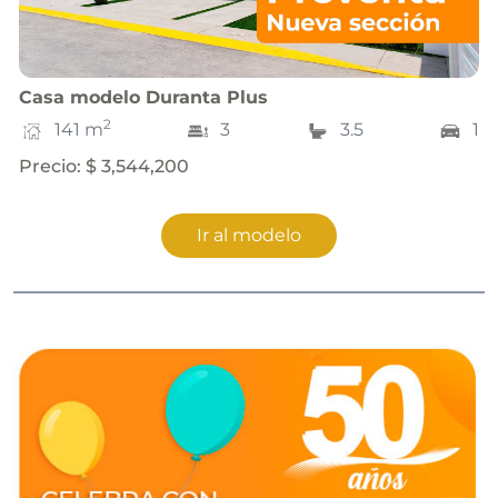
Casa
modelo
Duranta Plus
2
141
m
3
3.5
1
Precio
:
$ 3,544,200
Ir al modelo