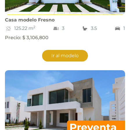
Casa
modelo
Fresno
2
125.22
m
3
3.5
1
Precio
:
$ 3,106,800
Ir al modelo