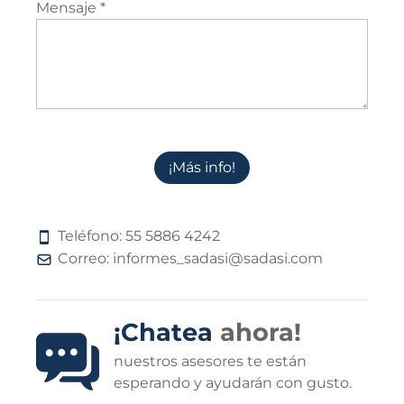
Mensaje *
¡Más info!
Teléfono:
5
5
5
8
8
6
4
2
4
2
Correo:
informes_sadasi@sadasi.com
¡Chatea
ahora!
nuestros asesores te están
esperando y ayudarán con gusto.