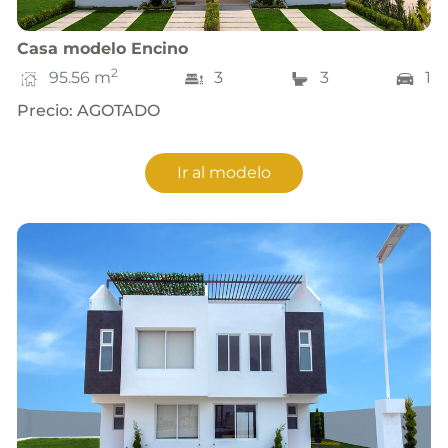
Casa
modelo
Encino
2
95.56
m
3
3
1
Precio
:
AGOTADO
Ir al modelo