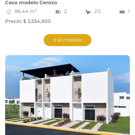
Casa
modelo
Cerezo
2
86.44
m
2
2.5
1
Precio
:
$ 2,534,900
Ir al modelo