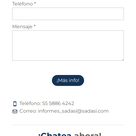
Teléfono *
Mensaje *
¡Más info!
Teléfono:
5
5
5
8
8
6
4
2
4
2
Correo:
informes_sadasi@sadasi.com
¡Chatea
ahora!