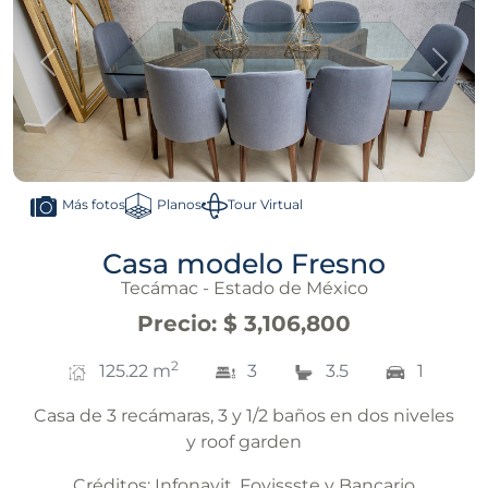
Anterior
Sigui
Planos
Tour Virtual
Más fotos
Casa modelo Fresno
Tecámac - Estado de México
Precio
:
$ 3,106,800
2
125.22
m
3
3.5
1
Casa de 3 recámaras, 3 y 1/2 baños en dos niveles
y roof garden
Créditos:
Infonavit, Fovissste y Bancario