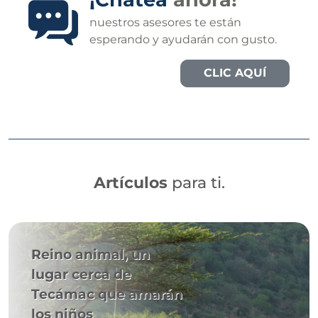
nuestros asesores te están
esperando y ayudarán con gusto.
CLIC AQUÍ
Artículos
para ti.
Reino animal, un
lugar cerca de
Tecámac que amarán
los niños