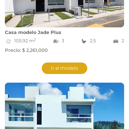
Casa
modelo
Jade Plus
2
105.92
m
3
2.5
2
Precio
:
$ 2,261,000
Ir al modelo