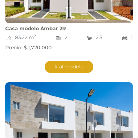
Casa
modelo
Ámbar 2R
2
83.22
m
2
2.5
1
Precio
:
$ 1,720,000
Ir al modelo