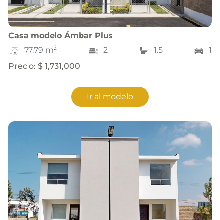
Casa
modelo
Ámbar Plus
2
77.79
m
2
1.5
1
Precio
:
$ 1,731,000
Ir al modelo