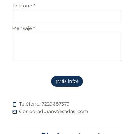
Teléfono *
Mensaje *
¡Más info!
Teléfono:
7
2
2
9
6
8
7
3
7
3
Correo:
aduranv@sadasi.com