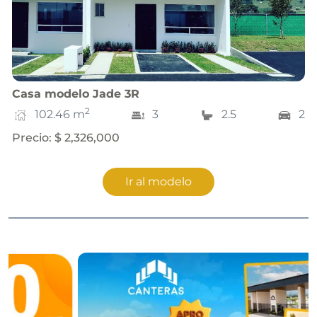
Casa
modelo
Jade 3R
2
102.46
m
3
2.5
2
Precio
:
$ 2,326,000
Ir al modelo