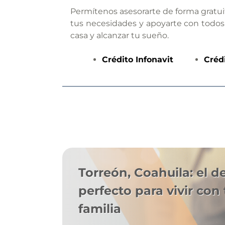
Permítenos asesorarte de forma gratui
tus necesidades y apoyarte con todos
casa y alcanzar tu sueño.
Crédito
Infonavit
Créd
Torreón, Coahuila: el d
perfecto para vivir con 
familia