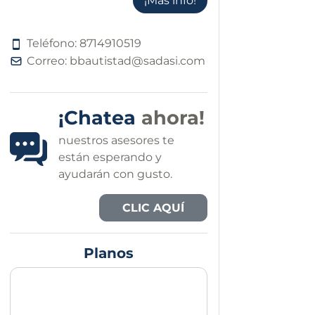
¡Más info!
Teléfono:
8
7
1
4
9
1
0
5
1
9
Correo:
bbautistad@sadasi.com
¡Chatea
ahora!
nuestros asesores te
están esperando y
ayudarán con gusto.
CLIC AQUÍ
Planos