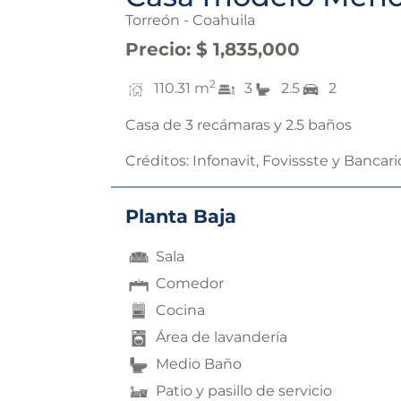
Torreón - Coahuila
Precio
:
$ 1,835,000
2
110.31
m
3
2.5
2
Casa de 3 recámaras y 2.5 baños
Créditos:
Infonavit, Fovissste y Bancari
Planta Baja
Sala
Comedor
Cocina
Área de lavandería
Medio Baño
Patio y pasillo de servicio