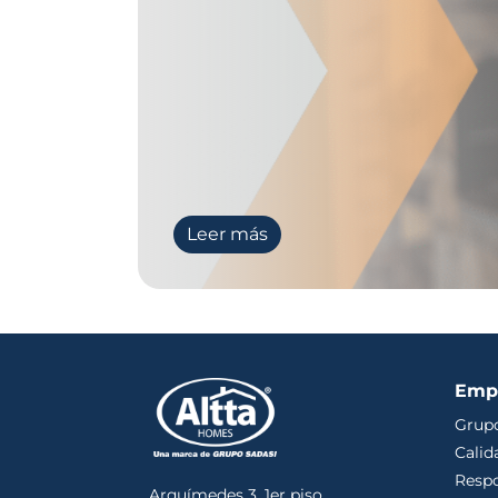
Leer más
Emp
Grupo
Calid
Respo
Arquímedes 3. 1er piso,