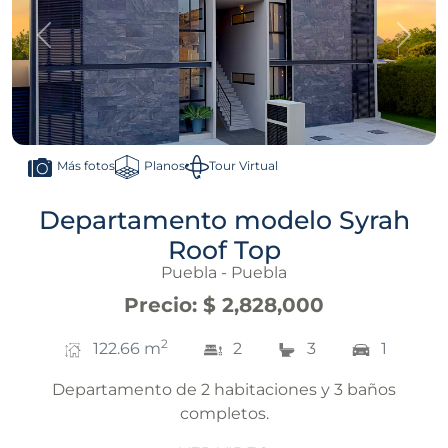
Anterior
Sigui
Planos
Tour Virtual
Más fotos
Departamento modelo Syrah
Roof Top
Puebla - Puebla
Precio
:
$ 2,828,000
2
122.66
m
2
3
1
Departamento de 2 habitaciones y 3 baños
completos.