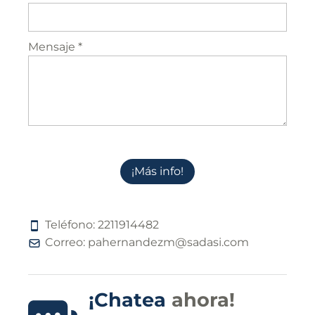
Mensaje *
¡Más info!
Teléfono:
2
2
1
1
9
1
4
4
8
2
Correo:
pahernandezm@sadasi.com
¡Chatea
ahora!