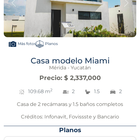
Anterior
Sigui
Planos
Más fotos
Casa modelo Miami
Mérida - Yucatán
Precio
:
$ 2,337,000
2
109.68
m
2
1.5
2
Casa de 2 recámaras y 1.5 baños completos
Créditos:
Infonavit, Fovissste y Bancario
Planos