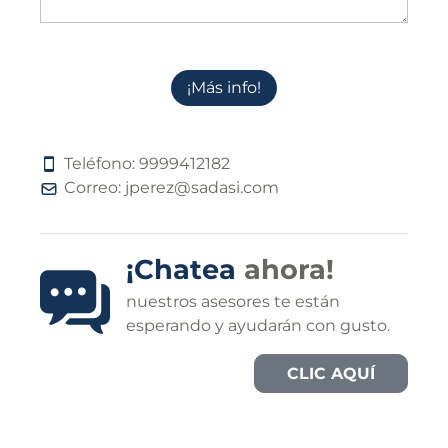
¡Más info!
Teléfono:
9
9
9
9
4
1
2
1
8
2
Correo:
jperez@sadasi.com
¡Chatea
ahora!
nuestros asesores te están
esperando y ayudarán con gusto.
CLIC AQUÍ