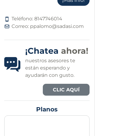
¡Más info!
Teléfono:
8
1
4
7
7
4
6
0
1
4
Correo:
ppalomo@sadasi.com
¡Chatea
ahora!
nuestros asesores te
están esperando y
ayudarán con gusto.
CLIC AQUÍ
Planos