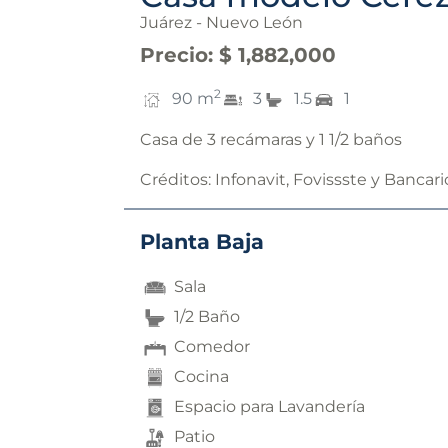
Juárez - Nuevo León
Precio
:
$ 1,882,000
2
90
m
3
1.5
1
Casa de 3 recámaras y 1 1/2 baños
Créditos:
Infonavit, Fovissste y Bancari
Planta Baja
Sala
1/2 Baño
Comedor
Cocina
Espacio para Lavandería
Patio