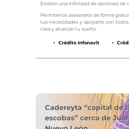
Existen una infinidad de opciones de c
Permítenos asesorarte de forma gratui
tus necesidades y apoyarte con todos
casa y alcanzar tu sueño.
Crédito
Infonavit
Créd
Cadereyta “capital de l
escobas” cerca de Juár
Nuevo León