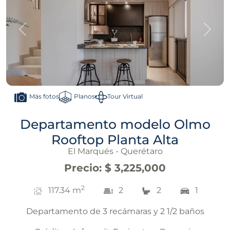
Anterior
Sigui
Planos
Tour Virtual
Más fotos
Departamento modelo Olmo
Rooftop Planta Alta
El Marqués - Querétaro
Precio
:
$ 3,225,000
2
117.34
m
2
2
1
Departamento de 3 recámaras y 2 1/2 baños