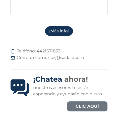
¡Más info!
Teléfono:
4
4
2
1
6
7
1
8
5
3
Correo:
mbmunozj@sadasi.com
¡Chatea
ahora!
nuestros asesores te están
esperando y ayudarán con gusto.
CLIC AQUÍ