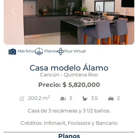
Anterior
Sigui
Planos
Tour Virtual
Más fotos
Casa modelo Álamo
Cancún - Quintana Roo
Precio
:
$ 5,820,000
2
200.2
m
3
3.5
2
Casa de 3 recámaras y 3 1/2 baños.
Créditos:
Infonavit, Fovissste y Bancario
Planos