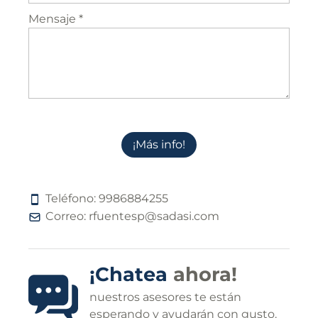
Mensaje *
¡Más info!
Teléfono:
9
9
8
6
8
8
4
2
5
5
Correo:
rfuentesp@sadasi.com
¡Chatea
ahora!
nuestros asesores te están
esperando y ayudarán con gusto.